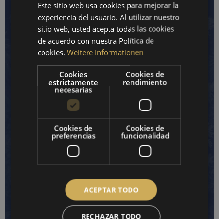
Este sitio web usa cookies para mejorar la
GERMAN
experiencia del usuario. Al utilizar nuestro
ENGLISH
sitio web, usted acepta todas las cookies
SPANISH
de acuerdo con nuestra Política de
cookies.
Weitere Informationen
FRENCH
Cookies
Cookies de
estrictamente
rendimiento
necesarias
Posibles aplicaciones emocionantes y 
fantásticas de los instrumentos de 
Cookies de
Cookies de
preferencias
funcionalidad
medición de FISCHER para el ámbito 
climático y de las condiciones 
ambientales en zonas rurales...
Descubrir ahora >
ACEPTAR TODO
RECHAZAR TODO