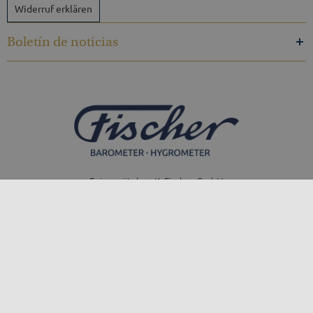
Widerruf erklären
Boletín de noticias
Feingerätebau K. Fischer GmbH
Venusberger Straße 24
09430 Drebach