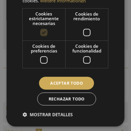
cookies.
Weitere Informationen
FRENCH
Restablecer selección
Cookies
Cookies de
estrictamente
rendimiento
Cantidad
necesarias
AÑADIR A LA CESTA DE LA COMPRA
Cookies de
Cookies de
preferencias
funcionalidad
Comparar
Recordar
1506TD-47
N.º artículo:
ACEPTAR TODO
RECHAZAR TODO
Descripción
MOSTRAR DETALLES
Reloj de mareas en carcasa de latón. Diámetro 110 mm.
más