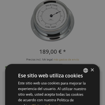
189,00 € *
Precios incl. IVA legal
más gastos de envío
Listo para envío inmediato, tiempo de entrega 3-10 días hábiles
×
Ese sitio web utiliza cookies
Auswahl:
latón-cromado
Este sitio web usa cookies para mejorar la
GERMAN
experiencia del usuario. Al utilizar nuestro
ENGLISH
sitio web, usted acepta todas las cookies
SPANISH
de acuerdo con nuestra Política de