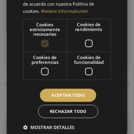
SPANISH
de acuerdo con nuestra Política de
cookies.
Weitere Informationen
FRENCH
Restablecer selección
Cookies
Cookies de
estrictamente
rendimiento
necesarias
Cantidad
AÑADIR A LA CESTA DE LA COMPRA
Cookies de
Cookies de
preferencias
funcionalidad
Comparar
Recordar
9103S-06
N.º artículo:
ACEPTAR TODO
RECHAZAR TODO
Descripción
MOSTRAR DETALLES
Estación informativa de condiciones ambientales con termómetro,