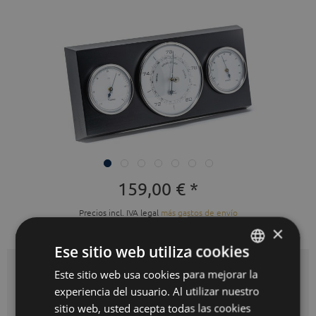
159,00 € *
Precios incl. IVA legal
más gastos de envío
×
Listo para envío inmediato, tiempo de entrega 3-10 días hábiles
Ese sitio web utiliza cookies
Este sitio web usa cookies para mejorar la
GERMAN
Auswahl:
negro
experiencia del usuario. Al utilizar nuestro
ENGLISH
sitio web, usted acepta todas las cookies