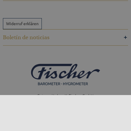
Widerruf erklären
Boletín de noticias
Feingerätebau K. Fischer GmbH
Venusberger Straße 24
09430 Drebach