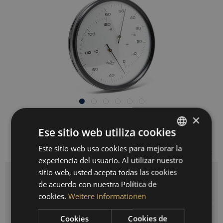
×
149,00 € *
Ese sitio web utiliza cookies
Precios incl. IVA legal
más gastos de envío
Este sitio web usa cookies para mejorar la
GERMAN
Listo para envío inmediato, tiempo de entrega 3-10 días hábiles
experiencia del usuario. Al utilizar nuestro
ENGLISH
sitio web, usted acepta todas las cookies
SPANISH
Cantidad
de acuerdo con nuestra Política de
cookies.
Weitere Informationen
FRENCH
AÑADIR A LA CESTA DE LA COMPRA
Cookies
Cookies de