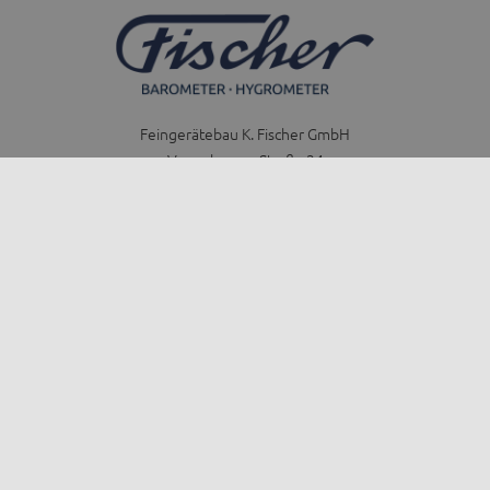
Feingerätebau K. Fischer GmbH
Venusberger Straße 24
09430 Drebach