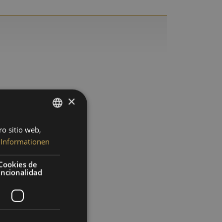
×
ro sitio web,
GERMAN
 Informationen
ENGLISH
SPANISH
Cookies de
uncionalidad
FRENCH