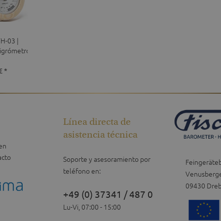
H-03 |
igrómetro
 sauna
€ *
Línea directa de
asistencia técnica
en
acto
Soporte y asesoramiento por
Feingeräte
teléfono en:
Venusberge
09430 Dre
+49 (0) 37341 / 487 0
Lu-Vi, 07:00 - 15:00