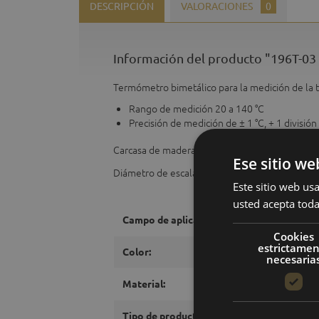
DESCRIPCIÓN
VALORACIONES
0
Información del producto "196T-03
Termómetro bimetálico para la medición de la 
Rango de medición 20 a 140 °C
Precisión de medición de ± 1 °C, + 1 división
Carcasa de madera. Diámetro: 155 mm.
Ese sitio we
Diámetro de escala: 130 mm.
Este sitio web usa
usted acepta toda
Campo de aplicación:
Cookies
estrictame
Color:
necesaria
Material:
Tipo de producto: