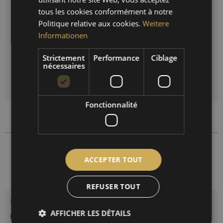
tous les cookies conformément à notre
FRENCH
Politique relative aux cookies.
Weitere
Réinitialiser la sélection
Informationen
Quantité
Strictement
Performance
Ciblage
nécessaires
DANS LE PANIER
Fonctionnalité
Comparer
Se souv.
111.48T
Réf. d'article :
ACCEPTER TOUT
REFUSER TOUT
Description
AFFICHER LES DÉTAILS
Pour les mesures à l’extérieur et dans des conditions d’humidité