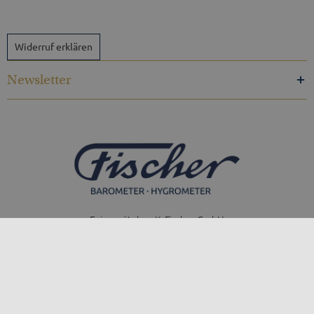
Widerruf erklären
Newsletter
Feingerätebau K. Fischer GmbH
Venusberger Straße 24
09430 Drebach