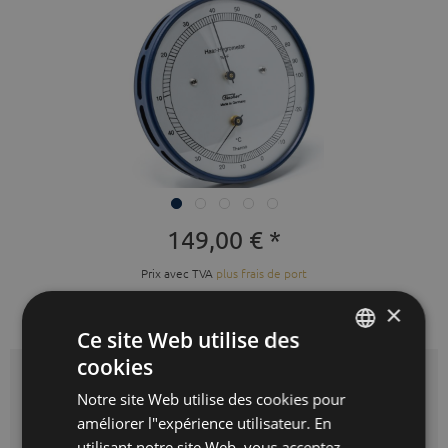
149,00 € *
Prix avec TVA
plus frais de port
Prêt à expédier immédiatement,
×
délai de livraison 3-10 jours ouvrés
Ce site Web utilise des
cookies
GERMAN
Couleur:
bleu
Notre site Web utilise des cookies pour
ENGLISH
améliorer l"expérience utilisateur. En
SPANISH
utilisant notre site Web, vous acceptez