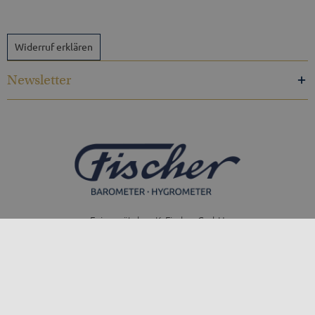
Widerruf erklären
Newsletter
Feingerätebau K. Fischer GmbH
Venusberger Straße 24
09430 Drebach