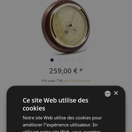
259,00 € *
Prix avec TVA
plus frais de port
Prêt à expédier immédiatement,
×
délai de livraison 3-10 jours ouvrés
Ce site Web utilise des
cookies
GERMAN
Couleur:
acajou
Notre site Web utilise des cookies pour
ENGLISH
améliorer l"expérience utilisateur. En
SPANISH
utilisant notre site Web, vous acceptez