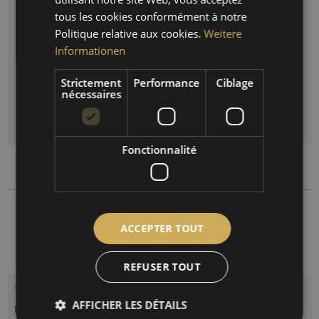
tous les cookies conformément à notre
FRENCH
Politique relative aux cookies.
Weitere
Réinitialiser la sélection
Informationen
Quantité
Strictement
Performance
Ciblage
nécessaires
DANS LE PANIER
Fonctionnalité
Comparer
Se souv.
1694R-22
Réf. d'article :
ACCEPTER TOUT
REFUSER TOUT
Description
AFFICHER LES DÉTAILS
Baromètre avec thermomètre et hygromètre équipé d’un anneau