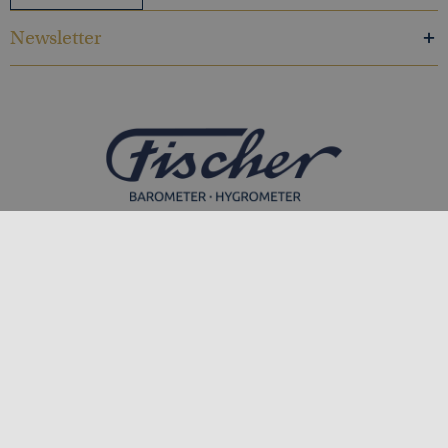
Newsletter
Feingerätebau K. Fischer GmbH
Venusberger Straße 24
09430 Drebach