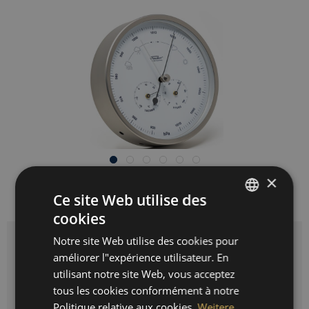
×
239,00 € *
Ce site Web utilise des
Prix avec TVA
plus frais de port
cookies
GERMAN
Notre site Web utilise des cookies pour
ENGLISH
Couleur du cadran:
améliorer l"expérience utilisateur. En
SPANISH
utilisant notre site Web, vous acceptez
tous les cookies conformément à notre
FRENCH
Politique relative aux cookies.
Weitere