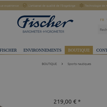
ue expérience
L'artisanat de qualité de l'Erzgebirge
Technologie de 
FR
FISCHER
ENVIRONNEMENTS
BOUTIQUE
CON
BOUTIQUE
Sports nautiques
219,00 € *