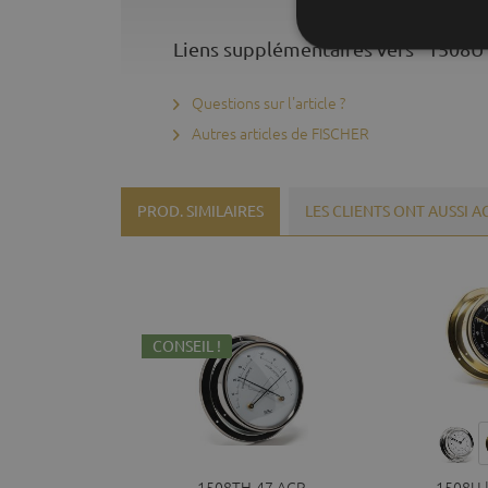
Liens supplémentaires vers "1508U
Questions sur l'article ?
Autres articles de FISCHER
PROD. SIMILAIRES
LES CLIENTS ONT AUSSI 
CONSEIL !
1508TH-47.ACR
1508U 