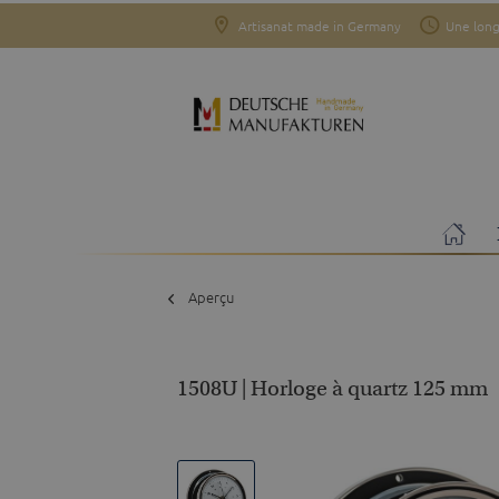
Artisanat made in Germany
Une long
Aperçu
1508U | Horloge à quartz 125 mm