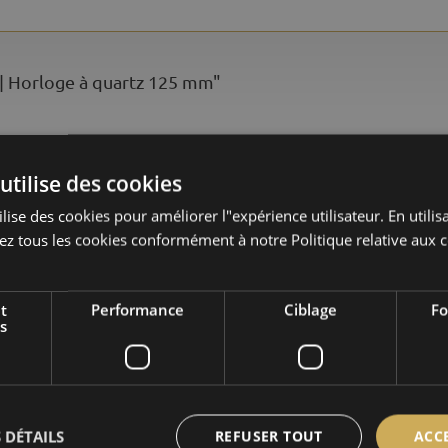
 | Horloge à quartz 125 mm"
utilise des cookies
lise des cookies pour améliorer l"expérience utilisateur. En utilisa
à l'intérieur
z tous les cookies conformément à notre Politique relative aux c
47.ACR - Messing anthrazit-verchromt
t
Performance
Ciblage
Fo
laiton
s
horloge
 DÉTAILS
REFUSER TOUT
ACC