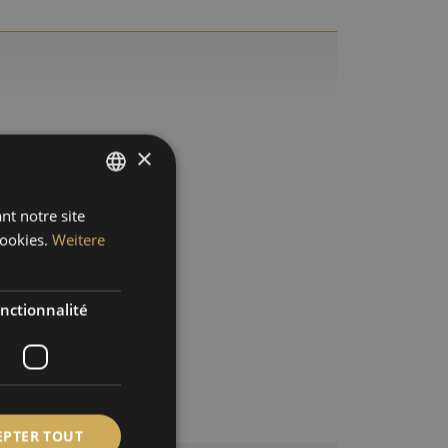
×
nt notre site
GERMAN
ookies.
Weitere
ENGLISH
SPANISH
nctionnalité
FRENCH
EPTER TOUT