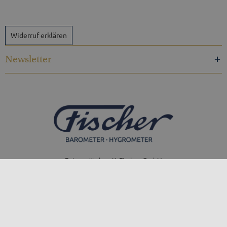
Widerruf erklären
Newsletter
Feingerätebau K. Fischer GmbH
Venusberger Straße 24
09430 Drebach