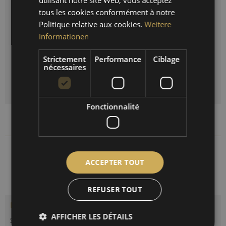
utilisant notre site Web, vous acceptez
tous les cookies conformément à notre
FRENCH
Uhr:
Politique relative aux cookies.
Weitere
Informationen
Quantité
Strictement
Performance
Ciblage
nécessaires
DANS LE PANIER
Fonctionnalité
Comparer
Se souv.
1538-22
Réf. d'article :
ACCEPTER TOUT
REFUSER TOUT
Description
AFFICHER LES DÉTAILS
Station météorologique maritime avec horloge à quartz ou à