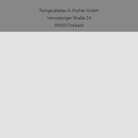
Feingerätebau K. Fischer GmbH
Venusberger Straße 24
09430 Drebach