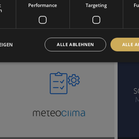
t
Performance
Targeting
Fu
h
Produktkategorien
Messgr
EIGEN
ALLE ABLEHNEN
ALLE A