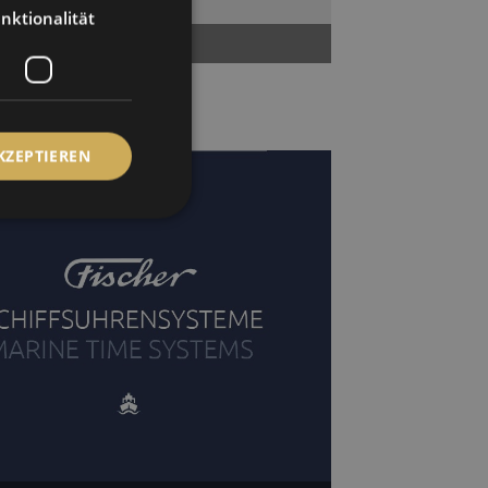
nktionalität
FRENCH
ößen
KZEPTIEREN