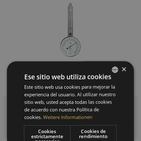
×
149,00 € *
Ese sitio web utiliza cookies
Precios incl. IVA legal
más gastos de envío
Este sitio web usa cookies para mejorar la
GERMAN
Tiempo de entrega aprox. 4 semanas
experiencia del usuario. Al utilizar nuestro
ENGLISH
sitio web, usted acepta todas las cookies
SPANISH
de acuerdo con nuestra Política de
Cantidad
cookies.
Weitere Informationen
FRENCH
AÑADIR A LA CESTA DE LA COMPRA
Cookies
Cookies de
estrictamente
rendimiento