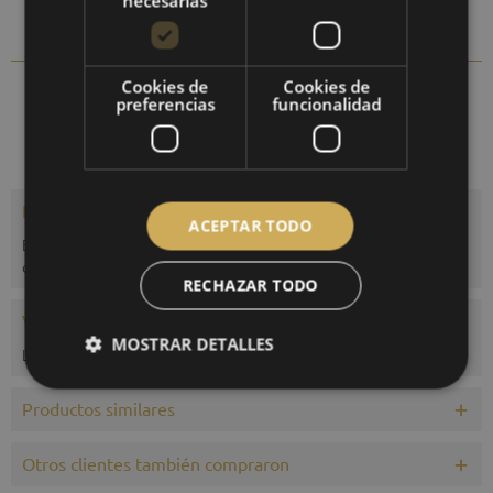
necesarias
Comparar
Recordar
Cookies de
Cookies de
115.01
N.º artículo:
preferencias
funcionalidad
Descripción
ACEPTAR TODO
El multímetro es un higrómetro-termómetro para medir y
determinar la temperatura del aire, la...
más
RECHAZAR TODO
Valoraciones
0
MOSTRAR DETALLES
Leer, escribir y debatir reseñas...
más
Productos similares
Otros clientes también compraron