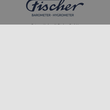
Feingerätebau K. Fischer GmbH
Venusberger Straße 24
09430 Drebach