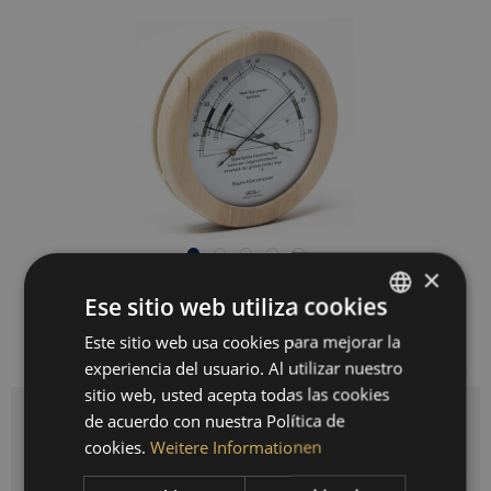
×
179,00 € *
Ese sitio web utiliza cookies
Precios incl. IVA legal
más gastos de envío
Este sitio web usa cookies para mejorar la
GERMAN
Listo para envío inmediato, tiempo de entrega 3-10 días hábiles
experiencia del usuario. Al utilizar nuestro
ENGLISH
sitio web, usted acepta todas las cookies
SPANISH
de acuerdo con nuestra Política de
Cantidad
cookies.
Weitere Informationen
FRENCH
AÑADIR A LA CESTA DE LA COMPRA