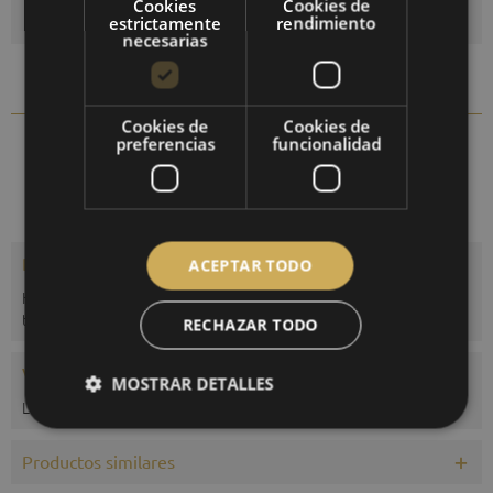
Cookies
Cookies de
estrictamente
rendimiento
necesarias
Comparar
Recordar
Cookies de
Cookies de
1222-09
preferencias
funcionalidad
N.º artículo:
Descripción
ACEPTAR TODO
Higrómetro de cabello sintético de alta calidad, combinado con un
termómetro bimetálico para...
más
RECHAZAR TODO
Valoraciones
0
MOSTRAR DETALLES
Leer, escribir y debatir reseñas...
más
Productos similares