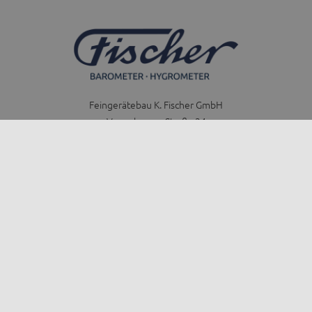
Feingerätebau K. Fischer GmbH
Venusberger Straße 24
09430 Drebach