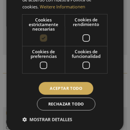
cookies.
Weitere Informationen
FRENCH
Restablecer selección
Cookies
Cookies de
estrictamente
rendimiento
Cantidad
necesarias
AÑADIR A LA CESTA DE LA COMPRA
Cookies de
Cookies de
preferencias
funcionalidad
Comparar
Recordar
1436R-22
N.º artículo:
ACEPTAR TODO
RECHAZAR TODO
Descripción
MOSTRAR DETALLES
Barómetro clásico con mecanismo visible y anillo para colgar.
Carcasa de madera genuina...
más