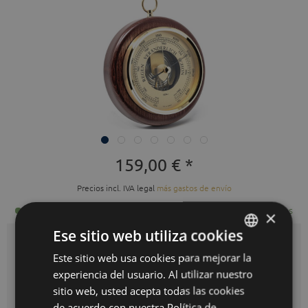
159,00 € *
Precios incl. IVA legal
más gastos de envío
Listo para envío inmediato, tiempo de entrega 3-10 días hábiles
×
Ese sitio web utiliza cookies
Auswahl:
caoba latón
Este sitio web usa cookies para mejorar la
GERMAN
experiencia del usuario. Al utilizar nuestro
ENGLISH
sitio web, usted acepta todas las cookies
SPANISH
de acuerdo con nuestra Política de