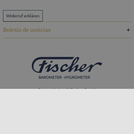
Widerruf erklären
Boletín de noticias
Feingerätebau K. Fischer GmbH
Venusberger Straße 24
09430 Drebach