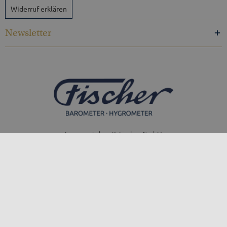
Widerruf erklären
Newsletter
Feingerätebau K. Fischer GmbH
Venusberger Straße 24
09430 Drebach