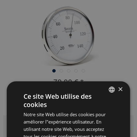
79,00 € *
×
Prix avec TVA
plus frais de port
Ce site Web utilise des
Prêt à expédier immédiatement,
cookies
GERMAN
délai de livraison 3-10 jours ouvrés
Notre site Web utilise des cookies pour
ENGLISH
améliorer l"expérience utilisateur. En
SPANISH
utilisant notre site Web, vous acceptez
Diamètre:
tous les cookies conformément à notre
FRENCH