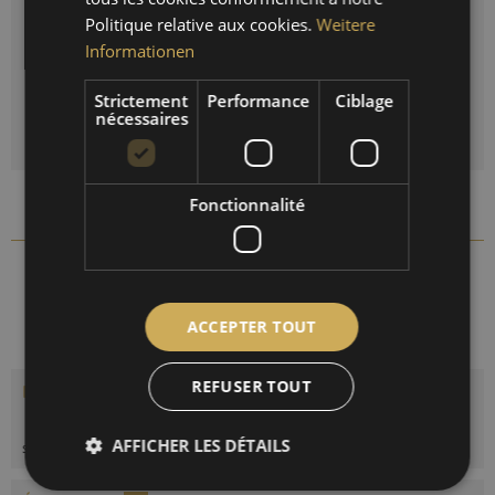
Politique relative aux cookies.
Weitere
Informationen
Quantité
Strictement
Performance
Ciblage
DANS LE PANIER
nécessaires
Fonctionnalité
Comparer
Se souv.
198.01
Réf. d'article :
ACCEPTER TOUT
REFUSER TOUT
Description
Thermomètre bimétallique pour mesurer la température dans le
AFFICHER LES DÉTAILS
sauna. Plage de mesure 20...
plus