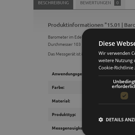
BESCHREIBUNG
BEWERTUNGEN
0
Produktinformationen "15.01 | Bar
Barometer im Edelstahlgehäuse.
Diese Webse
Durchmesser 103 mm.
Wir verwenden Co
Das Messgerät ist im Innenraum wie auch im Au
weitere Nutzung 
Cookie-Richtlinie 
Anwendungsgebiet:
Unbeding
erforderlic
Farbe:
Material:
Produkttyp:
DETAILS ANZ
Messgenauigkeit Barometer: