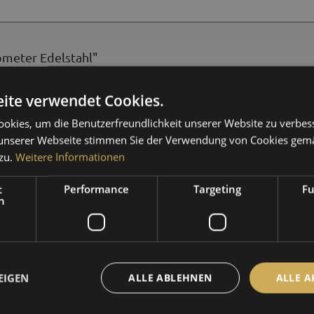
ometer Edelstahl"
ite verwendet Cookies.
okies, um die Benutzerfreundlichkeit unserer Website zu verbes
ßenbereich einsetzbar.
unserer Webseite stimmen Sie der Verwendung von Cookies gem
zu.
Weitere Informationen
außen, innen
t
Performance
Targeting
Fu
h
01 - Edelstahl
Edelstahl
Barometer
EIGEN
ALLE ABLEHNEN
ALLE A
± 2 hPa