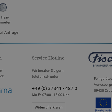
| Haar-
ometer
thetic
auf Anfrage
n
Service Hotline
en
Wir beraten Sie gern
act
telefonisch unter:
Feingeräte
Venusberge
+49 (0) 37341 - 487 0
09430 Dre
Mo-Fr, 07:00 - 15:00 Uhr
Widerruf erklären