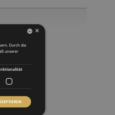
×
sern. Durch die
GERMAN
äß unserer
ENGLISH
SPANISH
nktionalität
FRENCH
KZEPTIEREN