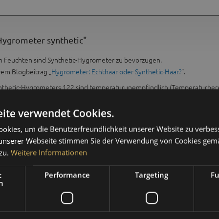
Hygrometer synthetic"
n Feuchten sind Synthetic-Hygrometer zu bevorzugen.
rem Blogbeitrag „
Hygrometer: Echthaar oder Synthetic-Haar?
".
ynthetic-Hygrometers 122 sind temperaturunempfindlich (Temperaturberei
ite verwendet Cookies.
enteilung 1 % r.F.
okies, um die Benutzerfreundlichkeit unserer Website zu verbes
unserer Webseite stimmen Sie der Verwendung von Cookies gem
zu.
Weitere Informationen
t
Performance
Targeting
Fu
h
innen