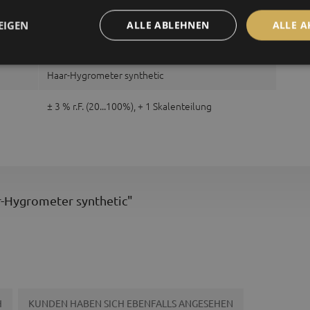
01 - Edelstahl, 48 - blau
EIGEN
ALLE ABLEHNEN
ALLE A
Edelstahl
Haar-Hygrometer synthetic
± 3 % r.F. (20...100%), + 1 Skalenteilung
r-Hygrometer synthetic"
H
KUNDEN HABEN SICH EBENFALLS ANGESEHEN