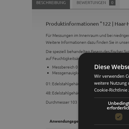
BESCHREIBUNG
BEWERTUNGEN
0
Produktinformationen "122 | Haar-
Für Messungen im Innenraum und bei niedrige
Weitere Informationen dazu finden Sie in unse
Die speziell behandelten Fasern des Fischer S
auf Feuchtigkeitsänderungen.
Diese Webse
Messbereich 0 bis 100 % relative Feuchte
Messgenauigkeit ± 3 % r.F. (20...100%), Skal
Wir verwenden Co
weitere Nutzung 
01: Edelstahlgehäuse
Cookie-Richtlinie 
48: Edelstahlgehäuse, blau pulverbeschichtet
Durchmesser 103 mm.
Unbeding
erforderlic
Anwendungsgebiet: