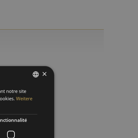
×
nt notre site
GERMAN
ookies.
Weitere
ENGLISH
SPANISH
nctionnalité
FRENCH