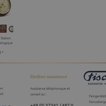
 Station
ologique
€ *
Hotline assistance
en
Assistance téléphonique et
act
conseil au :
Feingeräte
Venusberge
+49 (0) 37341 / 487 0