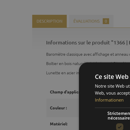
DESCRIPTION
ÉVALUATIONS
0
Informations sur le produit "1366
Baromètre classique avec affichage et anneau 
Boîtier en bois naturel teinté et verni. Diamèt
Lunette en acier inoxydable poli ou laiton diam
Ce site Web 
Notre site Web uti
Champ d'application:
Web, vous accepte
Informationen
Couleur :
Strictemen
nécessaire
Matériel: