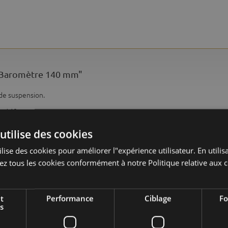
 | Baromètre 140 mm"
de suspension.
re : 140 mm.
anté.
utilise des cookies
lise des cookies pour améliorer l"expérience utilisateur. En utilisa
à l'intérieur
z tous les cookies conformément à notre Politique relative aux c
02 - hêtre naturel, 12 - couleurs noyer, 22 - couleurs
acajou
t
Performance
Ciblage
Fo
s
bois, inox, laiton