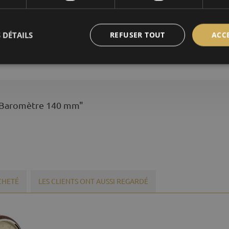
baromètres
 DÉTAILS
REFUSER TOUT
ACC
± 3 hPa
| Baromètre 140 mm"
ACHETÉ
LES CLIENTS ONT AUSSI REGARDÉ