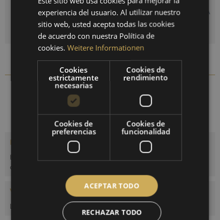
Este sitio web usa cookies para mejorar la
experiencia del usuario. Al utilizar nuestro
AÑADIR A LA CESTA DE LA COMPRA
ENGLISH
sitio web, usted acepta todas las cookies
¡Por favor, seleccione una variante!
SPANISH
de acuerdo con nuestra Política de
cookies.
Weitere Informationen
FRENCH
Comparar
Recordar
Cookies
Cookies de
estrictamente
rendimiento
necesarias
1606B-45
N.º artículo:
Cookies de
Cookies de
preferencias
funcionalidad
Descripción
Barómetro marítimo con mecanismo visible de latón pesado. La
carcasa de latón fundido viene...
más
ACEPTAR TODO
Valoraciones
0
Leer, escribir y debatir reseñas...
más
RECHAZAR TODO