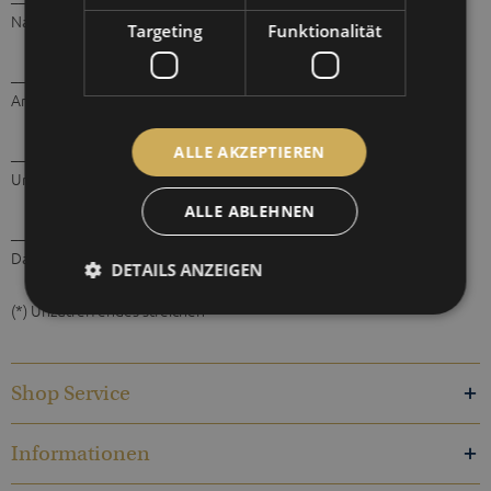
Name des/der Verbraucher(s)
Targeting
Funktionalität
________________________________________________________
Anschrift des/der Verbraucher(s)
ALLE AKZEPTIEREN
________________________________________________________
Unterschrift des/der Verbraucher(s) (nur bei Mitteilung auf Papier)
ALLE ABLEHNEN
_________________________
Datum
DETAILS ANZEIGEN
(*) Unzutreffendes streichen
Shop Service
Informationen