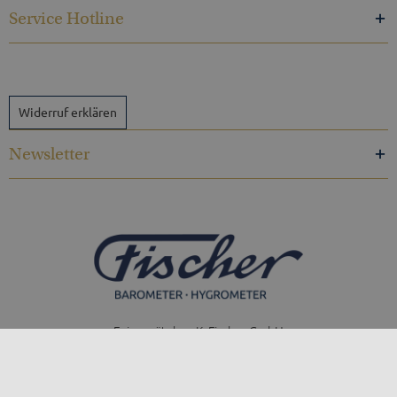
Service Hotline
Widerruf erklären
Newsletter
Feingerätebau K. Fischer GmbH
Venusberger Straße 24
09430 Drebach