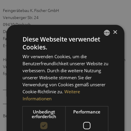
Feingerätebau K. Fischer GmbH
Venusberger Str. 24
09430 Drebach
×
Deutschland
Diese Webseite verwendet
Fax: +49 (0) 37341 / 487-30
E-Mail: info@fischer-barometer.de
Cookies.
GERMAN
Wir verwenden Cookies, um die
ENGLISH
Hiermit widerrufe(n) ich/wir (*) den von mir/uns (*) abgeschlossenen
Benutzerfreundlichkeit unserer Website zu
Vertrag über den Kauf der folgenden Waren (*)/die Erbringung der
SPANISH
verbessern. Durch die weitere Nutzung
folgenden Dienstleistung (*)
unserer Webseite stimmen Sie der
FRENCH
Verwendung von Cookies gemäß unserer
_______________________________________________________
Cookie-Richtlinie zu.
Weitere
Informationen
_______________________________________________________
Unbedingt
Performance
Bestellt am (*) ____________ / erhalten am (*) __________________
erforderlich
________________________________________________________