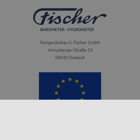
Feingerätebau K. Fischer GmbH
Venusberger Straße 24
09430 Drebach