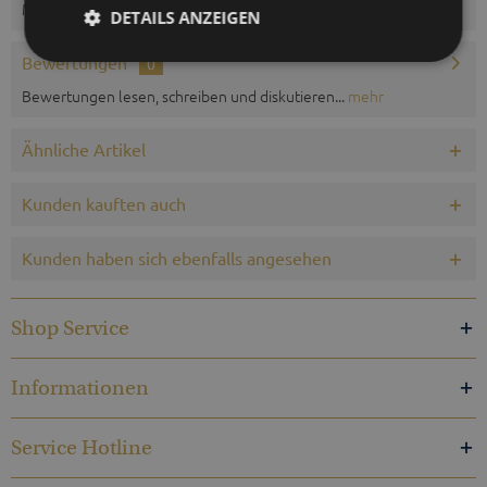
Messgenauigkeit ± 1 K, Skalenteilung 1...
mehr
DETAILS ANZEIGEN
Bewertungen
0
Bewertungen lesen, schreiben und diskutieren...
mehr
Ähnliche Artikel
Kunden kauften auch
Kunden haben sich ebenfalls angesehen
Shop Service
Informationen
Service Hotline