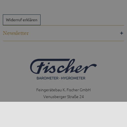
Widerruf erklären
Newsletter
Feingerätebau K. Fischer GmbH
Venusberger Straße 24
09430 Drebach