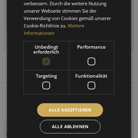
SPANISH
verbessern. Durch die weitere Nutzung
unserer Webseite stimmen Sie der
Auswahl zurücksetzen
FRENCH
Verwendung von Cookies gemäß unserer
Cookie-Richtlinie zu.
Weitere
Menge
Informationen
IN DEN
WARENKORB
Unbedingt
Performance
erforderlich
Auf die Vergleichsliste setzen
Auf die Merkliste setzen
Targeting
Funktionalität
117.01
Artikel-Nr.:
ALLE AKZEPTIEREN
Beschreibung
ALLE ABLEHNEN
Bimetall-Thermometer. Messbereich - 35 bis + 55 °C