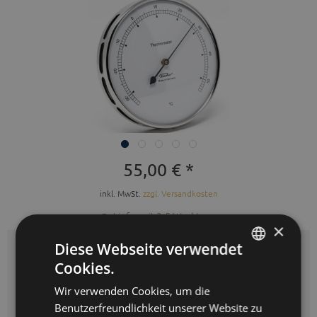
55,00 € *
inkl. MwSt.
zzgl. Versandkosten
Lieferzeit 3-5 Werktage
×
Diese Webseite verwendet
Auswahl:
edelstahl
Cookies.
GERMAN
Wir verwenden Cookies, um die
ENGLISH
Benutzerfreundlichkeit unserer Website zu