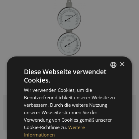
×
134,00 € *
Diese Webseite verwendet
Cookies.
inkl. MwSt.
zzgl. Versandkosten
GERMAN
Lieferzeit 3-5 Werktage
Wir verwenden Cookies, um die
ENGLISH
Benutzerfreundlichkeit unserer Website zu
SPANISH
verbessern. Durch die weitere Nutzung
Menge
unserer Webseite stimmen Sie der
FRENCH
IN DEN
WARENKORB
Verwendung von Cookies gemäß unserer
Cookie-Richtlinie zu.
Weitere
Informationen