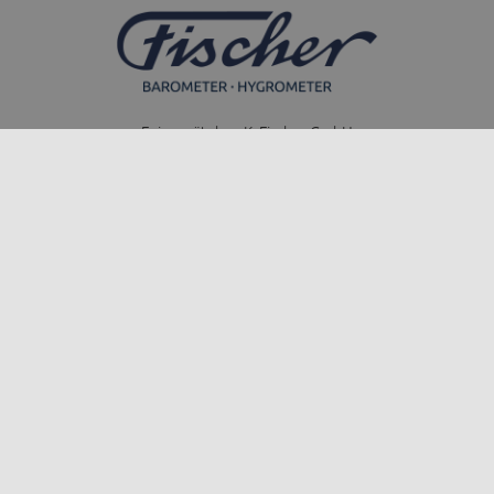
Feingerätebau K. Fischer GmbH
Venusberger Straße 24
09430 Drebach