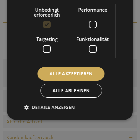
Auf die Vergleichsliste setzen
Unbedingt
Performance
Auf die Merkliste setzen
erforderlich
128.01
Artikel-Nr.:
Targeting
Funktionalität
Beschreibung
ALLE AKZEPTIEREN
Das Polymeter ist ein Hygrometer-Thermometer zur Messung und
Ermittlung von Lufttemperatur,...
mehr
ALLE ABLEHNEN
Bewertungen
0
Bewertungen lesen, schreiben und diskutieren...
mehr
DETAILS ANZEIGEN
Ähnliche Artikel
Kunden kauften auch