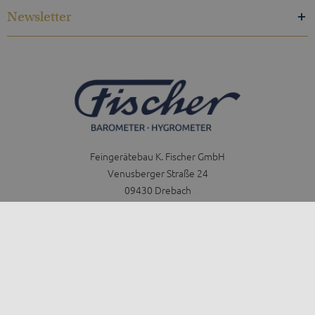
Newsletter
Feingerätebau K. Fischer GmbH
Venusberger Straße 24
09430 Drebach