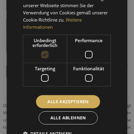
unserer Webseite stimmen Sie der
FRENCH
Verwendung von Cookies gemäß unserer
Cookie-Richtlinie zu.
Weitere
Informationen
Unbedingt
Performance
erforderlich
Targeting
Funktionalität
ALLE AKZEPTIEREN
Die Ausstellung „
Handmade in Germany Worldtour
“ zeigt
Meisterwerke von 180 deutschen Manufakturen, Kunsthandwerkern
ALLE ABLEHNEN
und Designern. Die internationale Ausstellung führt eine
konzentrierte Sammlung der zeitgenössischen Qualitätsproduktion
DETAILS ANZEIGEN