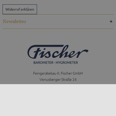
Widerruf erklären
Newsletter
Feingerätebau K. Fischer GmbH
Venusberger Straße 24
09430 Drebach