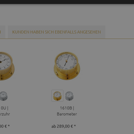
H
KUNDEN HABEN SICH EBENFALLS ANGESEHEN
0U |
1610B |
rzuhr
Barometer
00 € *
ab 289,00 € *