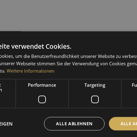
ite verwendet Cookies.
Funkraumuhr"
okies, um die Benutzerfreundlichkeit unserer Website zu verbes
unserer Webseite stimmen Sie der Verwendung von Cookies gem
neralglasabdeckung.
zu.
Weitere Informationen
uten-Sperrsegmenten der obligaten Funkstille zum Empfang von Seenotz
) lieferbar.
t
Performance
Targeting
Fu
h
0B erhältlich.
EIGEN
ALLE ABLEHNEN
ALLE A
| Funkraumuhr"