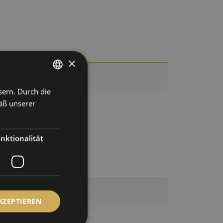
×
sern. Durch die
GERMAN
äß unserer
ENGLISH
eichen.
SPANISH
nktionalität
FRENCH
KZEPTIEREN