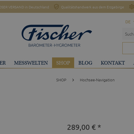
SER VERSAND in Deutschland
Qualitätshandwerk aus dem Erzgebirge
DE
ER
MESSWELTEN
SHOP
BLOG
KONTAKT
SHOP
Hochsee-Navigation
289,00 € *