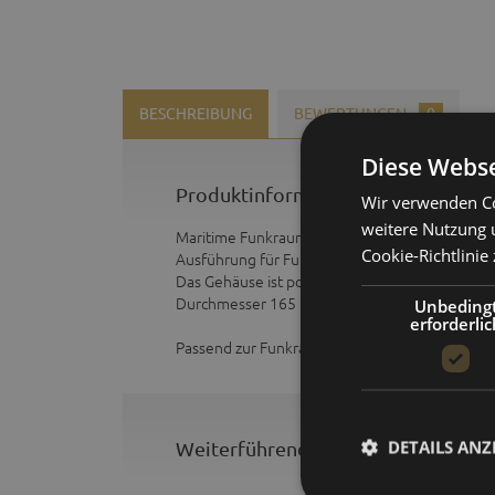
BESCHREIBUNG
BEWERTUNGEN
0
Diese Webse
Produktinformationen "1610UFS | 
Wir verwenden Co
weitere Nutzung 
Maritime Funkraumuhr im Messinggehäuse. Mi
Cookie-Richtlinie 
Ausführung für Funkräume mit farbigen 3 Min
Das Gehäuse ist poliert (-45) und verchromt (-47
Durchmesser 165 mm.
Unbeding
erforderlic
Passend zur Funkraumuhr ist das Barometer 161
DETAILS ANZ
Weiterführende Links zu "1610UFS 