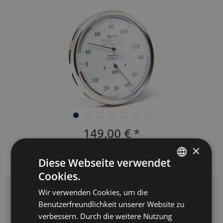
149,00 € *
×
inkl. MwSt.
zzgl. Versandkosten
Diese Webseite verwendet
Lieferzeit 3-5 Werktage
Cookies.
GERMAN
Wir verwenden Cookies, um die
ENGLISH
Durchmesser:
Benutzerfreundlichkeit unserer Website zu
SPANISH
verbessern. Durch die weitere Nutzung