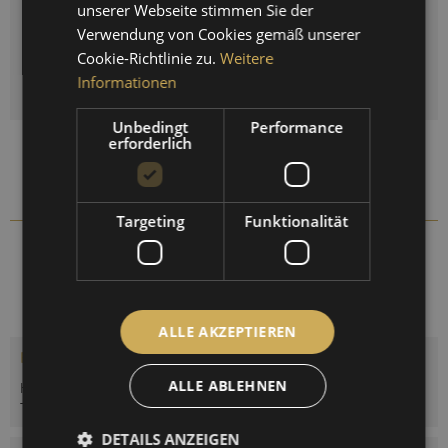
unserer Webseite stimmen Sie der
FRENCH
Verwendung von Cookies gemäß unserer
Menge
Cookie-Richtlinie zu.
Weitere
IN DEN
WARENKORB
Informationen
Unbedingt
Performance
erforderlich
Auf die Vergleichsliste setzen
Auf die Merkliste setzen
Targeting
Funktionalität
185.01
Artikel-Nr.:
ALLE AKZEPTIEREN
Beschreibung
ALLE ABLEHNEN
Haar-Hygrometer synthetic, kombiniert mit Bimetall-
Thermometer zur Messung von Luftfeuchte und...
mehr
DETAILS ANZEIGEN