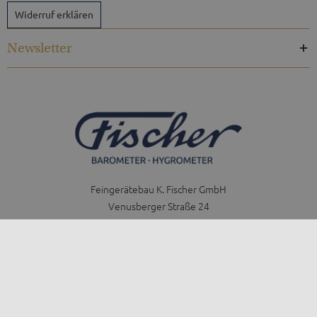
Widerruf erklären
Newsletter
Feingerätebau K. Fischer GmbH
Venusberger Straße 24
09430 Drebach