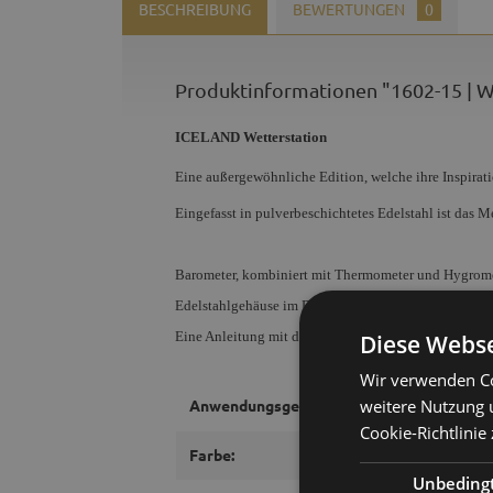
BESCHREIBUNG
BEWERTUNGEN
0
Produktinformationen "1602-15 | W
ICELAND Wetterstation
Eine außergewöhnliche Edition, welche ihre Inspiratio
Eingefasst in pulverbeschichtetes Edelstahl ist das 
Barometer, kombiniert mit Thermometer und Hygrome
Edelstahlgehäuse im Durchmesser 160 mm. Mineralg
Eine Anleitung mit den wichtigsten Wetterregeln liegt
Diese Webse
Wir verwenden Co
weitere Nutzung 
Anwendungsgebiet:
Cookie-Richtlinie 
Farbe:
Unbeding