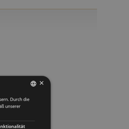
×
sern. Durch die
GERMAN
äß unserer
ENGLISH
SPANISH
nktionalität
FRENCH