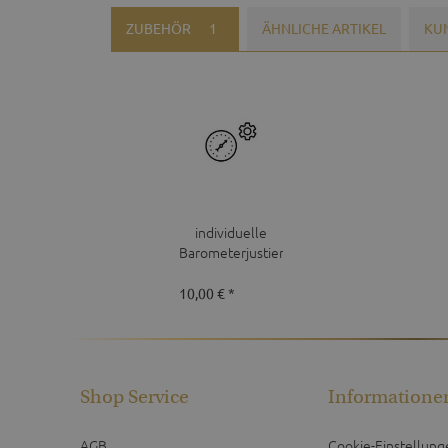
ZUBEHÖR
1
ÄHNLICHE ARTIKEL
KU
individuelle
Barometerjustierung
10,00 € *
Shop Service
Informatione
AGB
Cookie-Einstellung