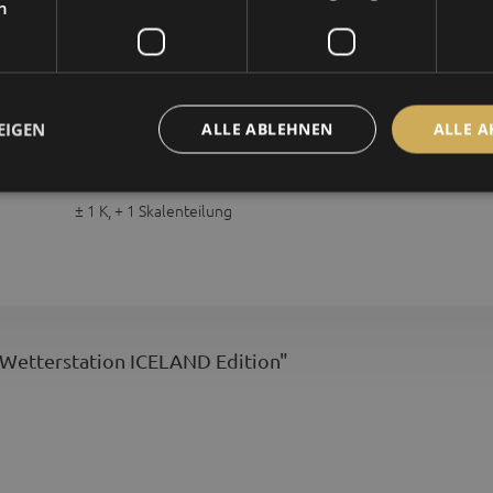
h
Edelstahl
Barometer, Hygrometer, Thermometer
± 2 hPa
EIGEN
ALLE ABLEHNEN
ALLE A
± 5 % r.F. (20...100%), + 1 Skalenteilung
± 1 K, + 1 Skalenteilung
 Wetterstation ICELAND Edition"