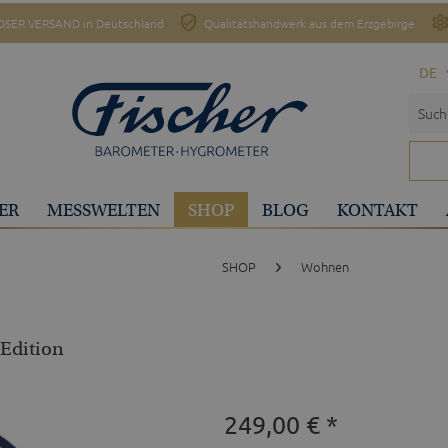
SER VERSAND in Deutschland
Qualitätshandwerk aus dem Erzgebirge
DE
ER
MESSWELTEN
SHOP
BLOG
KONTAKT
SHOP
Wohnen
 Edition
249,00 € *