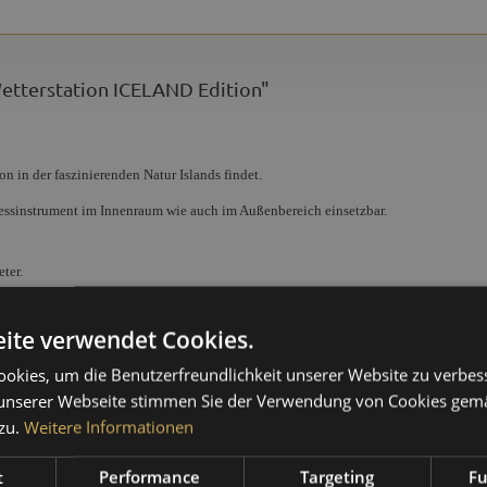
etterstation ICELAND Edition"
n in der faszinierenden Natur Islands findet.
Messinstrument im Innenraum wie auch im Außenbereich einsetzbar.
ter.
lasabdeckung.
 bei.
ite verwendet Cookies.
okies, um die Benutzerfreundlichkeit unserer Website zu verbes
unserer Webseite stimmen Sie der Verwendung von Cookies gem
außen, innen
zu.
Weitere Informationen
15 - Stahlblau
t
Performance
Targeting
Fu