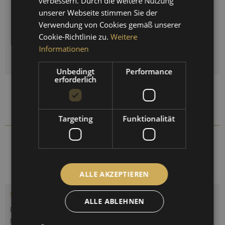
verbessern. Durch die weitere Nutzung
Auswahl zurücksetzen
unserer Webseite stimmen Sie der
FRENCH
Verwendung von Cookies gemäß unserer
Menge
Cookie-Richtlinie zu.
Weitere
Informationen
IN DEN
WARENKORB
Unbedingt
Performance
erforderlich
Auf die Vergleichsliste setzen
Auf die Merkliste setzen
Targeting
Funktionalität
1606U-45
Artikel-Nr.:
ALLE AKZEPTIEREN
Beschreibung
ALLE ABLEHNEN
Maritime Quarzuhr in schwerem Messing. Das Gussgehäuse ist
poliert oder verchromt. Durchmesser...
mehr