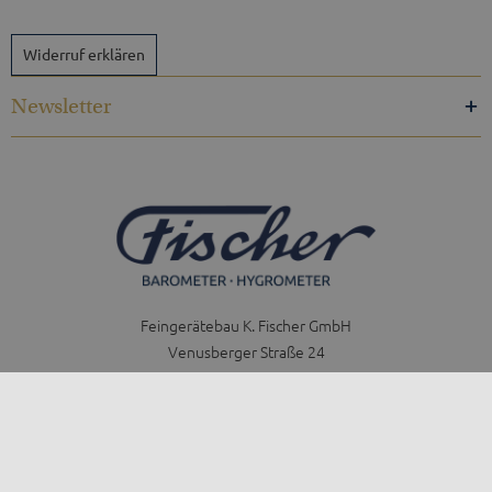
Widerruf erklären
Newsletter
Feingerätebau K. Fischer GmbH
Venusberger Straße 24
09430 Drebach