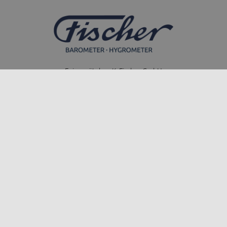
Feingerätebau K. Fischer GmbH
Venusberger Straße 24
09430 Drebach