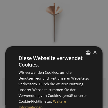
×
229,00 € *
Diese Webseite verwendet
Cookies.
GERMAN
inkl. MwSt.
zzgl. Versandkosten
Wir verwenden Cookies, um die
Lieferzeit ca. 4 Wochen
ENGLISH
Benutzerfreundlichkeit unserer Website zu
SPANISH
verbessern. Durch die weitere Nutzung
Menge
unserer Webseite stimmen Sie der
FRENCH
Verwendung von Cookies gemäß unserer
IN DEN
WARENKORB
Cookie-Richtlinie zu.
Weitere
Informationen