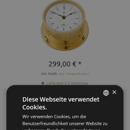
299,00 € *
inkl. MwSt.
zzgl. Versandkosten
Lieferzeit 3-5 Werktage
×
Diese Webseite verwendet
Auswahl:
messing
Cookies.
GERMAN
Wir verwenden Cookies, um die
ENGLISH
Benutzerfreundlichkeit unserer Website zu
SPANISH