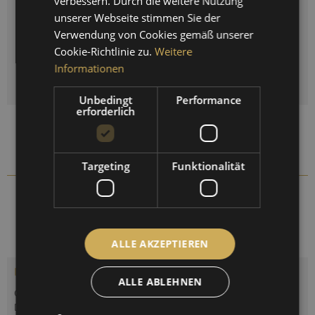
verbessern. Durch die weitere Nutzung
Auswahl zurücksetzen
unserer Webseite stimmen Sie der
FRENCH
Verwendung von Cookies gemäß unserer
Menge
Cookie-Richtlinie zu.
Weitere
Informationen
IN DEN
WARENKORB
Unbedingt
Performance
erforderlich
Auf die Vergleichsliste setzen
Auf die Merkliste setzen
Targeting
Funktionalität
103PMU
Artikel-Nr.:
ALLE AKZEPTIEREN
Beschreibung
ALLE ABLEHNEN
Quarzuhr im polierten oder verchromten Messinggehäuse.
Durchmesser 165 mm. Mineralglasabdeckung....
mehr