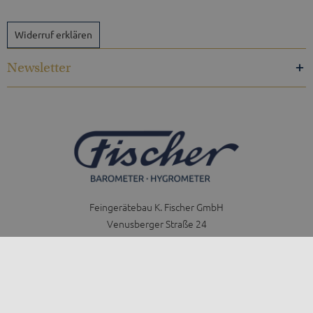
Widerruf erklären
Newsletter
Feingerätebau K. Fischer GmbH
Venusberger Straße 24
09430 Drebach