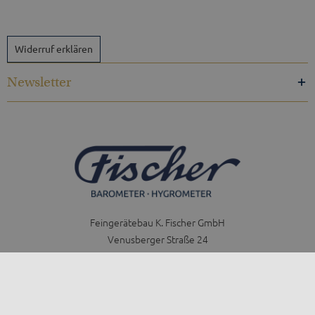
Widerruf erklären
Newsletter
Feingerätebau K. Fischer GmbH
Venusberger Straße 24
09430 Drebach