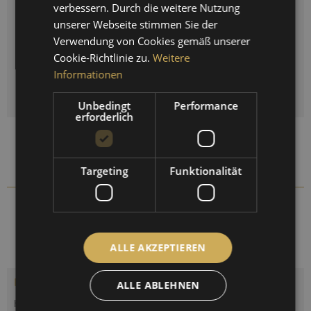
SPANISH
verbessern. Durch die weitere Nutzung
unserer Webseite stimmen Sie der
Auswahl zurücksetzen
FRENCH
Verwendung von Cookies gemäß unserer
Cookie-Richtlinie zu.
Weitere
Menge
Informationen
IN DEN
WARENKORB
Unbedingt
Performance
erforderlich
Auf die Vergleichsliste setzen
Auf die Merkliste setzen
Targeting
Funktionalität
191.01
Artikel-Nr.:
ALLE AKZEPTIEREN
Beschreibung
ALLE ABLEHNEN
Haar-Hygrometer synthetic zur Messung der Luftfeuchte in der