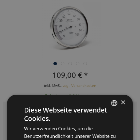
109,00 € *
inkl. MwSt.
zzgl. Versandkosten
Lieferzeit 3-5 Werktage
×
Diese Webseite verwendet
Auswahl:
edelstahl
Cookies.
GERMAN
Wir verwenden Cookies, um die
ENGLISH
Benutzerfreundlichkeit unserer Website zu