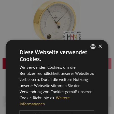
×
Diese Webseite verwendet
Cookies.
GERMAN
Dieser Artikel ist aktuell leider nicht bestellbar!
Wir verwenden Cookies, um die
ENGLISH
Benutzerfreundlichkeit unserer Website zu
329,00 € *
SPANISH
verbessern. Durch die weitere Nutzung
inkl. MwSt.
zzgl. Versandkosten
unserer Webseite stimmen Sie der
FRENCH
Lieferzeit ca. 4 Wochen
Verwendung von Cookies gemäß unserer
Cookie-Richtlinie zu.
Weitere
Informationen