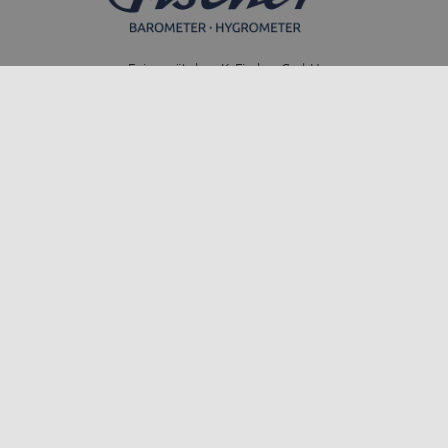
Feingerätebau K. Fischer GmbH
Venusberger Straße 24
09430 Drebach